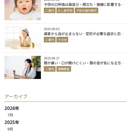
子供の口呼吸は歯並び・顔立ち・健康に影響するって本当？
ご案内
むし歯予防
子供の歯列矯正
2025.09.03
歯茎から血が止まらない…受診が必要な症状と応急処置の正しい方法|春日市歯医者が解説
ご案内
その他
2025.08.27
顎が痛い・口が開けにくい・顎の音が気になる方へ ―それは顎関節症のサインかもしれません
ご案内
顎関節症
アーカイブ
2026年
7月
2025年
9月