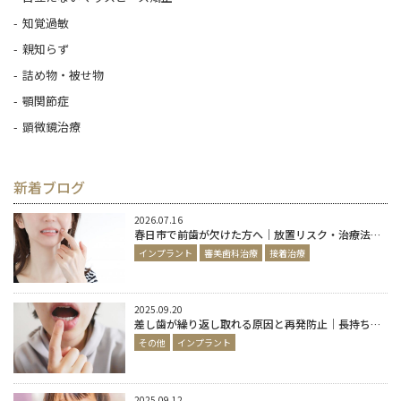
知覚過敏
親知らず
詰め物・被せ物
顎関節症
顕微鏡治療
新着ブログ
2026.07.16
春日市で前歯が欠けた方へ｜放置リスク・治療法・自然な見た目を目指す方法を歯科医師が解説
インプラント
審美歯科治療
接着治療
2025.09.20
差し歯が繰り返し取れる原因と再発防止｜長持ちする治療の選び方
その他
インプラント
2025.09.12