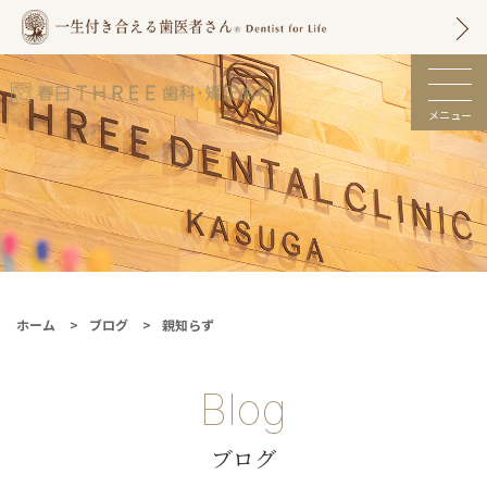
メニュー
春日市の歯医者 |
春日THREE歯科・
矯正歯科【土日も
診療】
ホーム
ブログ
親知らず
Blog
ブログ