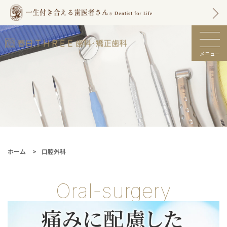
メニュー
春日市の歯医者 |
春日THREE歯科・
矯正歯科【土日も
診療】
ホーム
口腔外科
Oral-surgery