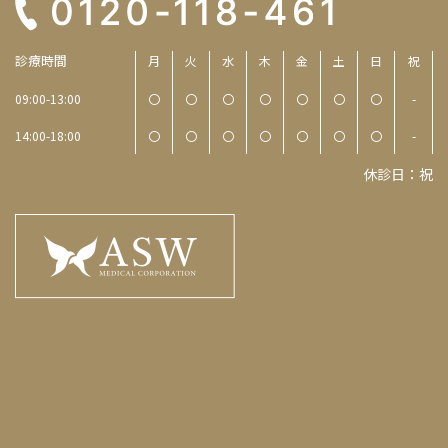
診療時間
月
火
水
木
金
土
日
祝
09:00-13:00
〇
〇
〇
〇
〇
〇
〇
-
14:00-18:00
〇
〇
〇
〇
〇
〇
〇
-
休診日：祝