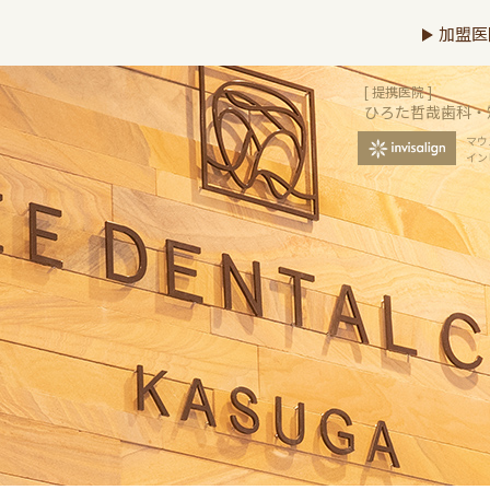
加盟医
[ 提携医院 ]
ひろた哲哉歯科・
マウ
イン