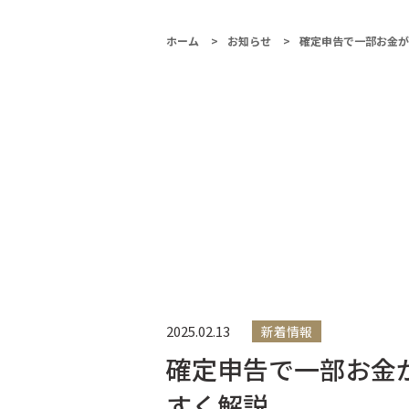
矯正歯科【土
ホーム
お知らせ
確定申告で一部お金が
日も診療】
2025.02.13
新着情報
確定申告で一部お金が
すく解説