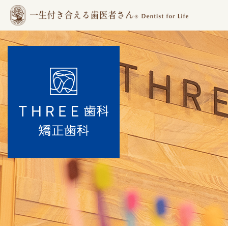
春日市の歯医
者 | 春日
THREE歯科・