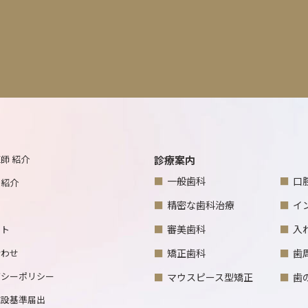
師 紹介
診療案内
一般歯科
口
フ紹介
精密な歯科治療
イ
審美歯科
入
ート
合わせ
矯正歯科
歯
バシーポリシー
マウスピース型矯正
歯
施設基準届出