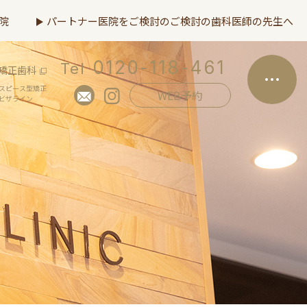
院
パートナー医院をご検討のご検討の歯科医師の先生へ
0120-118-461
Tel
矯正歯科
スピース型矯正
WEB予約
ビザライン