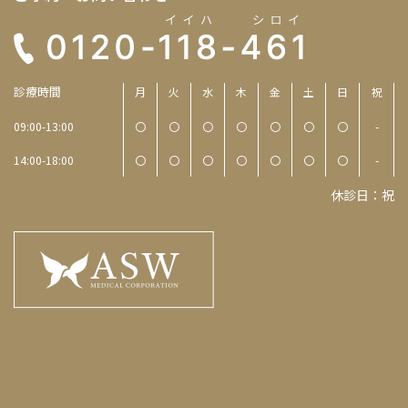
診療時間
月
火
水
木
金
土
日
祝
09:00-13:00
〇
〇
〇
〇
〇
〇
〇
-
14:00-18:00
〇
〇
〇
〇
〇
〇
〇
-
休診日：祝