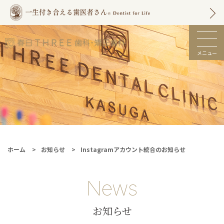
メニュー
春日市の歯医者 |
春日THREE歯科・
矯正歯科【土日も
診療】
ホーム
お知らせ
Instagramアカウント統合のお知らせ
News
お知らせ