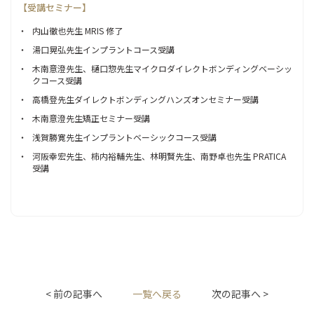
【受講セミナー】
内山徹也先生 MRIS 修了
湯口晃弘先生インプラントコース受講
木南意澄先生、樋口惣先生マイクロダイレクトボンディングベーシッ
クコース受講
高橋登先生ダイレクトボンディングハンズオンセミナー受講
木南意澄先生矯正セミナー受講
浅賀勝寛先生インプラントベーシックコース受講
河阪幸宏先生、柿内裕輔先生、林明賢先生、南野卓也先生 PRATICA
受講
< 前の記事へ
一覧へ戻る
次の記事へ >