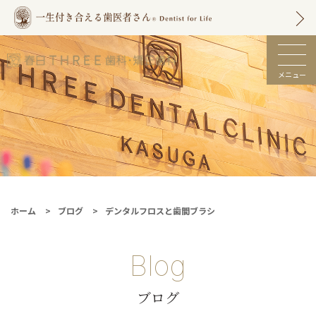
メニュー
春日市の歯医者 |
春日THREE歯科・
矯正歯科【土日も
診療】
ホーム
ブログ
デンタルフロスと歯間ブラシ
Blog
ブログ