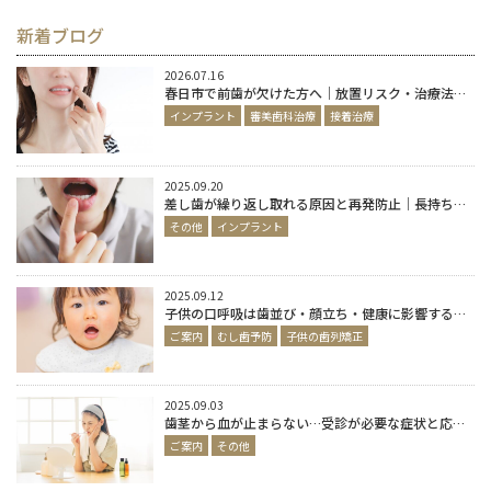
新着ブログ
2026.07.16
春日市で前歯が欠けた方へ｜放置リスク・治療法・自然な見た目を目指す方法を歯科医師が解説
インプラント
審美歯科治療
接着治療
2025.09.20
差し歯が繰り返し取れる原因と再発防止｜長持ちする治療の選び方
その他
インプラント
2025.09.12
子供の口呼吸は歯並び・顔立ち・健康に影響するって本当？
ご案内
むし歯予防
子供の歯列矯正
2025.09.03
歯茎から血が止まらない…受診が必要な症状と応急処置の正しい方法|春日市歯医者が解説
ご案内
その他