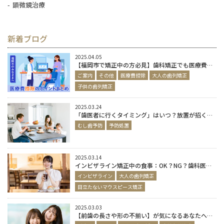
顕微鏡治療
新着ブログ
2025.04.05
【福岡市で矯正中の方必見】歯科矯正でも医療費控除が受けられる？やり方をわかりやすく解説
ご案内
その他
医療費控除
大人の歯列矯正
子供の歯列矯正
2025.03.24
「歯医者に行くタイミング」はいつ？放置が招くリスクと対策
むし歯予防
予防処置
2025.03.14
インビザライン矯正中の食事：OK？NG？歯科医が教える注意点
インビザライン
大人の歯列矯正
目立たないマウスピース矯正
2025.03.03
【前歯の長さや形の不揃い】が気になるあなたへ｜自信の持てる笑顔を取り戻しましょう