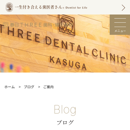
メニュー
春日市の歯医者 |
春日THREE歯科・
矯正歯科【土日も
診療】
ホーム
ブログ
ご案内
Blog
ブログ