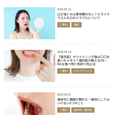
2024.05.22
口が渇くのは更年期のせい？ドライマ
ウスとお口のトラブルについて
ご案内
唾液
2024.05.16
【保存版】ホワイトニング後は〇〇を
食べちゃダメ？歯科医が教えるOK・
NGな食べ物と色戻り防止法
ご案内
ホワイトニング
2024.05.01
連休中に銀歯が取れた！絶対にしては
いけない5つのこと
ご案内
詰め物・被せ物